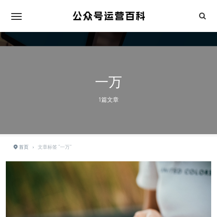
一万
1篇文章
首页
›
文章标签 "一万"