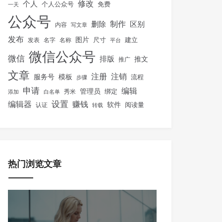
修改
个人
免费
个人公众号
一天
公众号
制作
删除
区别
内容
写文章
发布
图片
尺寸
建立
发表
名字
名称
平台
微信公众号
微信
排版
推文
推广
文章
注册
注销
服务号
模板
流程
步骤
申请
编辑
管理员
绑定
秀米
添加
白名单
设置
赚钱
编辑器
软件
阅读量
认证
转载
热门浏览文章