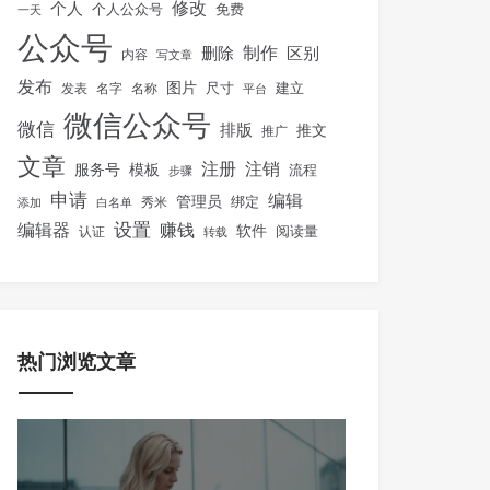
修改
个人
免费
个人公众号
一天
公众号
制作
删除
区别
内容
写文章
发布
图片
尺寸
建立
发表
名字
名称
平台
微信公众号
微信
排版
推文
推广
文章
注册
注销
服务号
模板
流程
步骤
申请
编辑
管理员
绑定
秀米
添加
白名单
设置
赚钱
编辑器
软件
阅读量
认证
转载
热门浏览文章