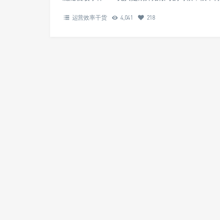
运营效率干货
4,041
218