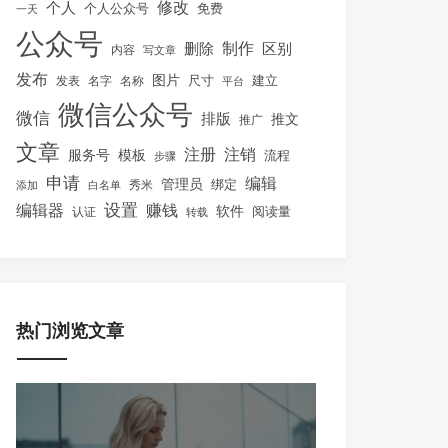
修改
个人
免费
个人公众号
一天
公众号
制作
删除
区别
内容
写文章
发布
图片
尺寸
建立
发表
名字
名称
平台
微信公众号
微信
排版
推文
推广
文章
注册
注销
服务号
模板
流程
步骤
申请
编辑
管理员
绑定
秀米
添加
白名单
设置
赚钱
编辑器
软件
阅读量
认证
转载
热门浏览文章