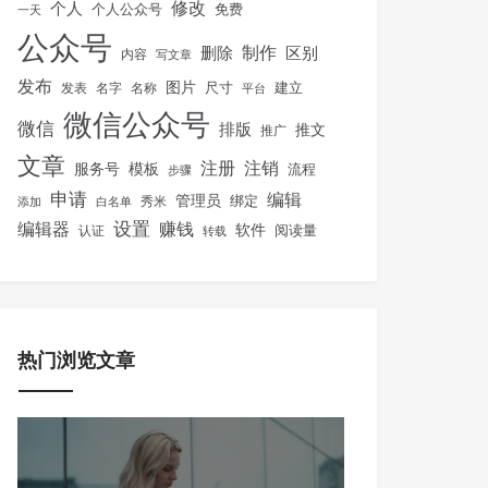
修改
个人
免费
个人公众号
一天
公众号
制作
删除
区别
内容
写文章
发布
图片
尺寸
建立
发表
名字
名称
平台
微信公众号
微信
排版
推文
推广
文章
注册
注销
服务号
模板
流程
步骤
申请
编辑
管理员
绑定
秀米
添加
白名单
设置
赚钱
编辑器
软件
阅读量
认证
转载
热门浏览文章