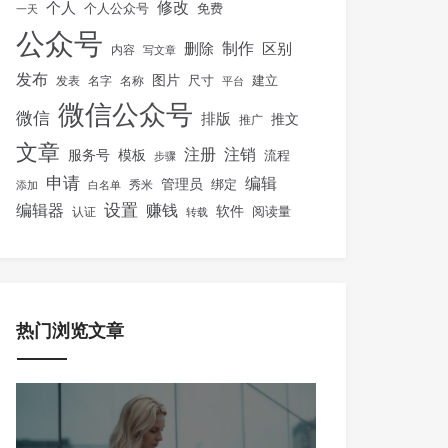
修改
个人
免费
个人公众号
一天
公众号
制作
删除
区别
内容
写文章
发布
图片
尺寸
建立
发表
名字
名称
平台
微信公众号
微信
排版
推文
推广
文章
注册
注销
服务号
模板
流程
步骤
申请
编辑
管理员
绑定
秀米
添加
白名单
设置
赚钱
编辑器
软件
阅读量
认证
转载
热门浏览文章