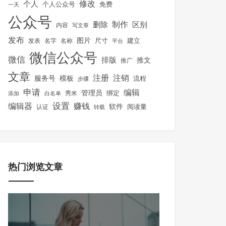
修改
个人
免费
个人公众号
一天
公众号
制作
删除
区别
内容
写文章
发布
图片
尺寸
建立
发表
名字
名称
平台
微信公众号
微信
排版
推文
推广
文章
注册
注销
服务号
模板
流程
步骤
申请
编辑
管理员
绑定
秀米
添加
白名单
设置
赚钱
编辑器
软件
阅读量
认证
转载
热门浏览文章