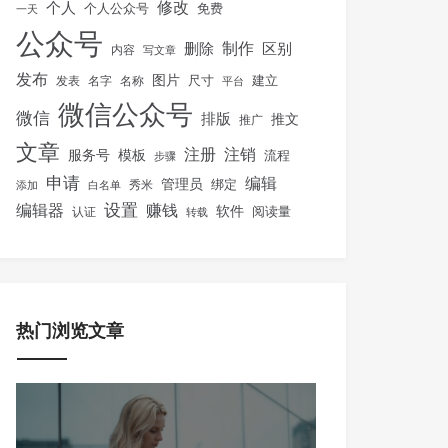
修改
个人
免费
个人公众号
一天
公众号
制作
删除
区别
内容
写文章
发布
图片
尺寸
建立
发表
名字
名称
平台
微信公众号
微信
排版
推文
推广
文章
注册
注销
服务号
模板
流程
步骤
申请
编辑
管理员
绑定
秀米
添加
白名单
设置
赚钱
编辑器
软件
阅读量
认证
转载
热门浏览文章