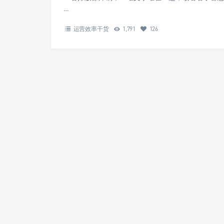
…
运营效率干货
1,791
126