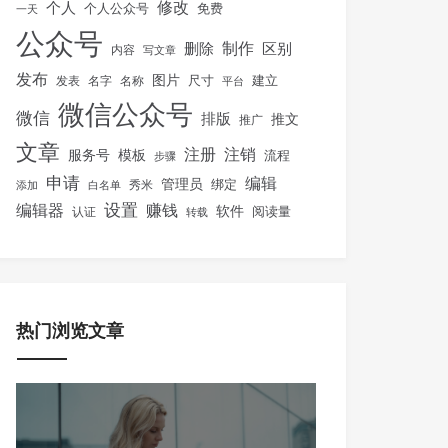
修改
个人
免费
个人公众号
一天
公众号
制作
删除
区别
内容
写文章
发布
图片
尺寸
建立
发表
名字
名称
平台
微信公众号
微信
排版
推文
推广
文章
注册
注销
服务号
模板
流程
步骤
申请
编辑
管理员
绑定
秀米
添加
白名单
设置
赚钱
编辑器
软件
阅读量
认证
转载
热门浏览文章