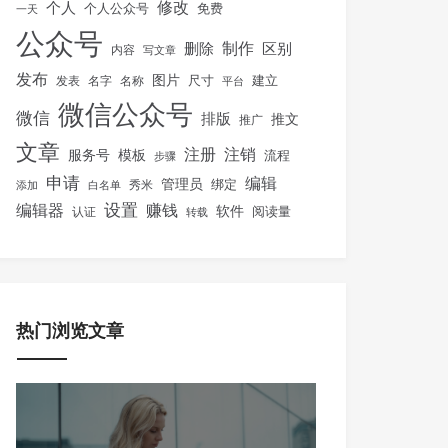
修改
个人
免费
个人公众号
一天
公众号
制作
删除
区别
内容
写文章
发布
图片
尺寸
建立
发表
名字
名称
平台
微信公众号
微信
排版
推文
推广
文章
注册
注销
服务号
模板
流程
步骤
申请
编辑
管理员
绑定
秀米
添加
白名单
设置
赚钱
编辑器
软件
阅读量
认证
转载
热门浏览文章