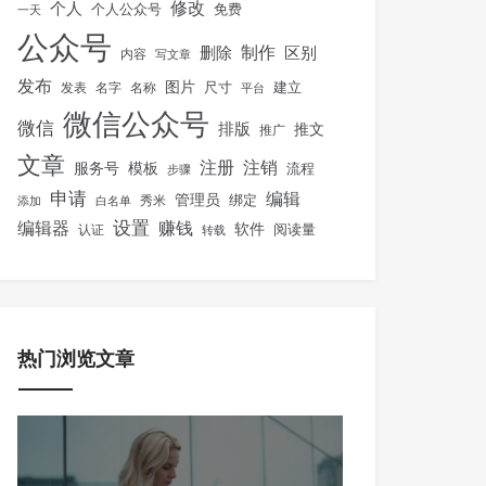
修改
个人
免费
个人公众号
一天
公众号
制作
删除
区别
内容
写文章
发布
图片
尺寸
建立
发表
名字
名称
平台
微信公众号
微信
排版
推文
推广
文章
注册
注销
服务号
模板
流程
步骤
申请
编辑
管理员
绑定
秀米
添加
白名单
设置
赚钱
编辑器
软件
阅读量
认证
转载
热门浏览文章