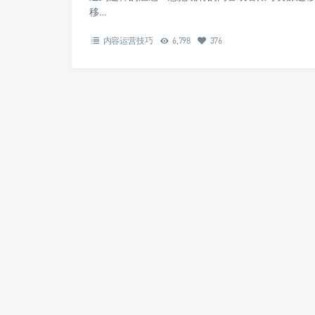
移…
内容运营技巧
6,798
376