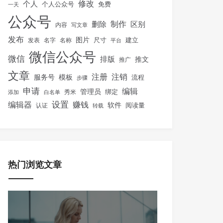
修改
个人
免费
个人公众号
一天
公众号
制作
删除
区别
内容
写文章
发布
图片
尺寸
建立
发表
名字
名称
平台
微信公众号
微信
排版
推文
推广
文章
注册
注销
服务号
模板
流程
步骤
申请
编辑
管理员
绑定
秀米
添加
白名单
设置
赚钱
编辑器
软件
阅读量
认证
转载
热门浏览文章