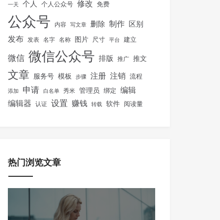
修改
个人
免费
个人公众号
一天
公众号
制作
删除
区别
内容
写文章
发布
图片
尺寸
建立
发表
名字
名称
平台
微信公众号
微信
排版
推文
推广
文章
注册
注销
服务号
模板
流程
步骤
申请
编辑
管理员
绑定
秀米
添加
白名单
设置
赚钱
编辑器
软件
阅读量
认证
转载
热门浏览文章