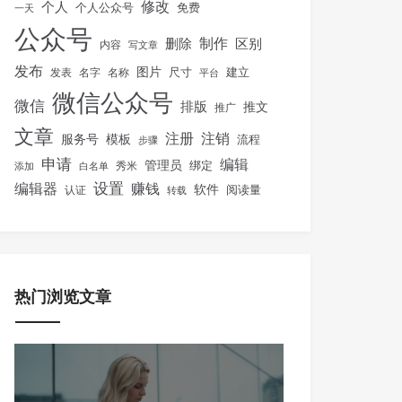
修改
个人
免费
个人公众号
一天
公众号
制作
删除
区别
内容
写文章
发布
图片
尺寸
建立
发表
名字
名称
平台
微信公众号
微信
排版
推文
推广
文章
注册
注销
服务号
模板
流程
步骤
申请
编辑
管理员
绑定
秀米
添加
白名单
设置
赚钱
编辑器
软件
阅读量
认证
转载
热门浏览文章