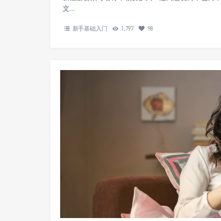
文…
新手基础入门
1,797
98