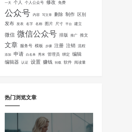
修改
个人
免费
个人公众号
一天
公众号
制作
删除
区别
内容
写文章
发布
图片
尺寸
建立
发表
名字
名称
平台
微信公众号
微信
排版
推文
推广
文章
注册
注销
服务号
模板
流程
步骤
申请
编辑
管理员
绑定
秀米
添加
白名单
设置
赚钱
编辑器
软件
阅读量
认证
转载
热门浏览文章