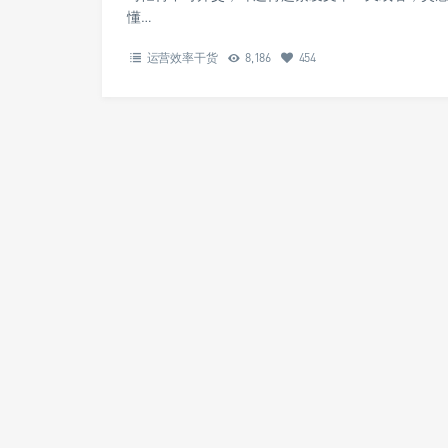
懂…
运营效率干货
8,186
454