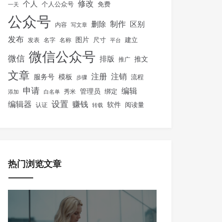
修改
个人
免费
个人公众号
一天
公众号
制作
删除
区别
内容
写文章
发布
图片
尺寸
建立
发表
名字
名称
平台
微信公众号
微信
排版
推文
推广
文章
注册
注销
服务号
模板
流程
步骤
申请
编辑
管理员
绑定
秀米
添加
白名单
设置
赚钱
编辑器
软件
阅读量
认证
转载
热门浏览文章