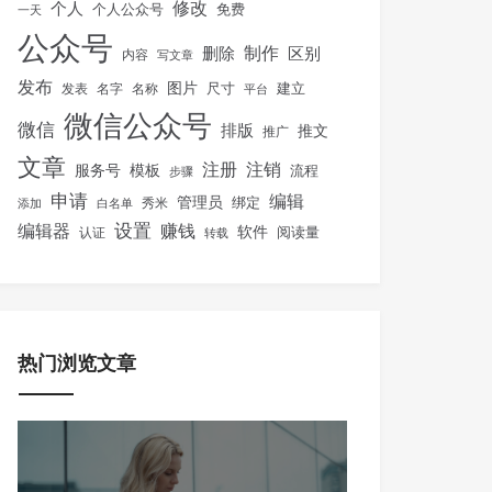
修改
个人
免费
个人公众号
一天
公众号
制作
删除
区别
内容
写文章
发布
图片
尺寸
建立
发表
名字
名称
平台
微信公众号
微信
排版
推文
推广
文章
注册
注销
服务号
模板
流程
步骤
申请
编辑
管理员
绑定
秀米
添加
白名单
设置
赚钱
编辑器
软件
阅读量
认证
转载
热门浏览文章