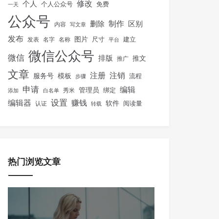
修改
个人
免费
个人公众号
一天
公众号
制作
删除
区别
内容
写文章
发布
图片
尺寸
建立
发表
名字
名称
平台
微信公众号
微信
排版
推文
推广
文章
注册
注销
服务号
模板
流程
步骤
申请
编辑
管理员
绑定
秀米
添加
白名单
设置
赚钱
编辑器
软件
阅读量
认证
转载
热门浏览文章