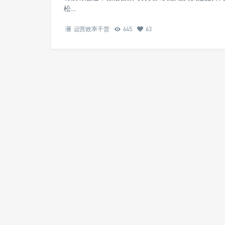
松…
运营效率干货
645
63