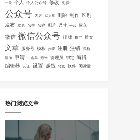
修改
个人
免费
个人公众号
一天
公众号
制作
删除
区别
内容
写文章
发布
图片
尺寸
建立
发表
名字
名称
平台
微信公众号
微信
排版
推文
推广
文章
注册
注销
服务号
模板
流程
步骤
申请
编辑
管理员
绑定
秀米
添加
白名单
设置
赚钱
编辑器
软件
阅读量
认证
转载
热门浏览文章