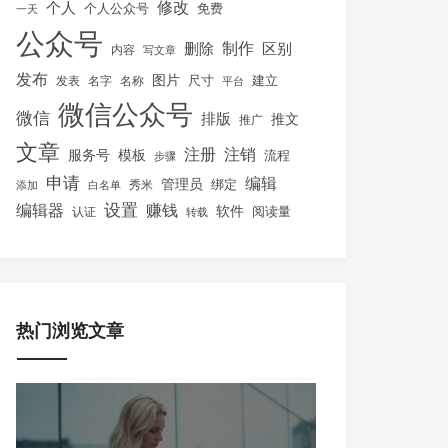
修改
个人
免费
个人公众号
一天
公众号
制作
删除
区别
内容
写文章
发布
图片
尺寸
建立
发表
名字
名称
平台
微信公众号
微信
排版
推文
推广
文章
注册
注销
服务号
模板
流程
步骤
申请
编辑
管理员
绑定
秀米
添加
白名单
设置
赚钱
编辑器
软件
阅读量
认证
转载
热门浏览文章