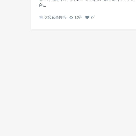
合…
内容运营技巧
1,292
92