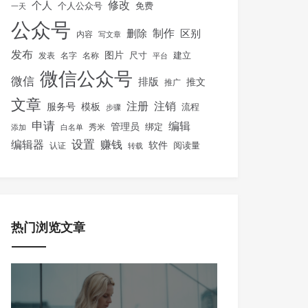
修改
个人
免费
个人公众号
一天
公众号
制作
删除
区别
内容
写文章
发布
图片
尺寸
建立
发表
名字
名称
平台
微信公众号
微信
排版
推文
推广
文章
注册
注销
服务号
模板
流程
步骤
申请
编辑
管理员
绑定
秀米
添加
白名单
设置
赚钱
编辑器
软件
阅读量
认证
转载
热门浏览文章