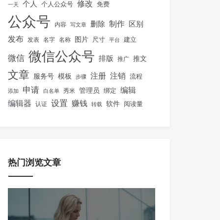
修改
个人
免费
个人公众号
一天
公众号
制作
删除
区别
内容
写文章
发布
图片
尺寸
建立
发表
名字
名称
平台
微信公众号
微信
排版
推文
推广
文章
注册
注销
服务号
模板
流程
步骤
申请
编辑
管理员
绑定
秀米
添加
白名单
设置
赚钱
编辑器
软件
阅读量
认证
转载
热门浏览文章