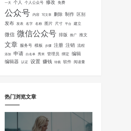
修改
个人
免费
个人公众号
一天
公众号
制作
删除
区别
内容
写文章
发布
图片
尺寸
建立
发表
名字
名称
平台
微信公众号
微信
排版
推文
推广
文章
注册
注销
服务号
模板
流程
步骤
申请
编辑
管理员
绑定
秀米
添加
白名单
设置
赚钱
编辑器
软件
阅读量
认证
转载
热门浏览文章