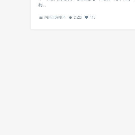
检…
内容运营技巧
2,823
145