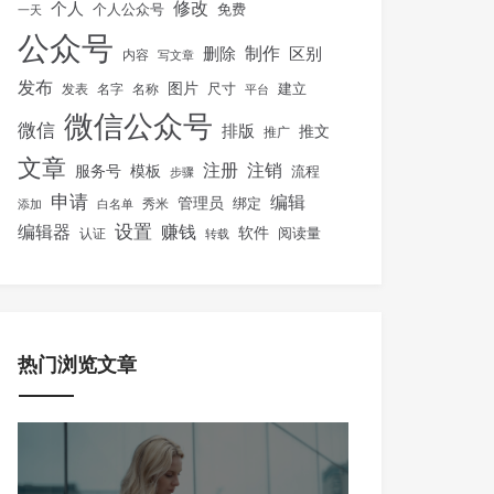
修改
个人
免费
个人公众号
一天
公众号
制作
删除
区别
内容
写文章
发布
图片
尺寸
建立
发表
名字
名称
平台
微信公众号
微信
排版
推文
推广
文章
注册
注销
服务号
模板
流程
步骤
申请
编辑
管理员
绑定
秀米
添加
白名单
设置
赚钱
编辑器
软件
阅读量
认证
转载
热门浏览文章