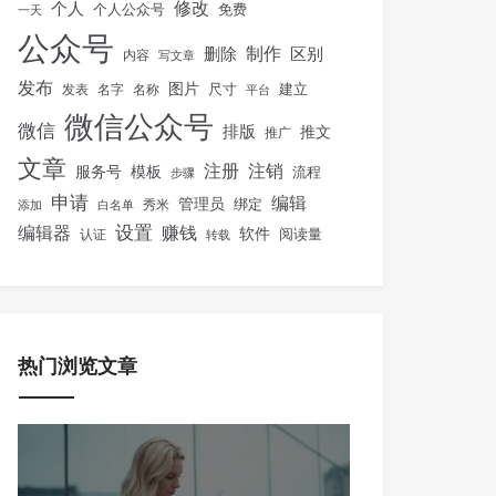
修改
个人
免费
个人公众号
一天
公众号
制作
删除
区别
内容
写文章
发布
图片
尺寸
建立
发表
名字
名称
平台
微信公众号
微信
排版
推文
推广
文章
注册
注销
服务号
模板
流程
步骤
申请
编辑
管理员
绑定
秀米
添加
白名单
设置
赚钱
编辑器
软件
阅读量
认证
转载
热门浏览文章