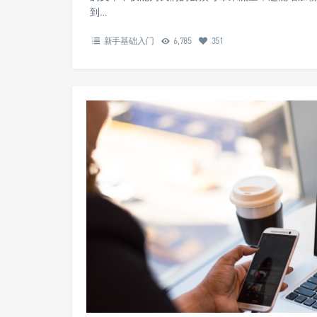
到…
新手基础入门
6,785
351