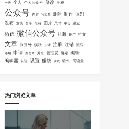
修改
个人
免费
个人公众号
一天
公众号
制作
删除
区别
内容
写文章
发布
图片
尺寸
建立
发表
名字
名称
平台
微信公众号
微信
排版
推文
推广
文章
注册
注销
服务号
模板
流程
步骤
申请
编辑
管理员
绑定
秀米
添加
白名单
设置
赚钱
编辑器
软件
阅读量
认证
转载
热门浏览文章