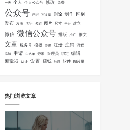
修改
个人
免费
个人公众号
一天
公众号
制作
删除
区别
内容
写文章
发布
图片
尺寸
建立
发表
名字
名称
平台
微信公众号
微信
排版
推文
推广
文章
注册
注销
服务号
模板
流程
步骤
申请
编辑
管理员
绑定
秀米
添加
白名单
设置
赚钱
编辑器
软件
阅读量
认证
转载
热门浏览文章