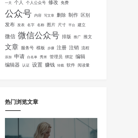
修改
个人
免费
个人公众号
一天
公众号
制作
删除
区别
内容
写文章
发布
图片
尺寸
建立
发表
名字
名称
平台
微信公众号
微信
排版
推文
推广
文章
注册
注销
服务号
模板
流程
步骤
申请
编辑
管理员
绑定
秀米
添加
白名单
设置
赚钱
编辑器
软件
阅读量
认证
转载
热门浏览文章