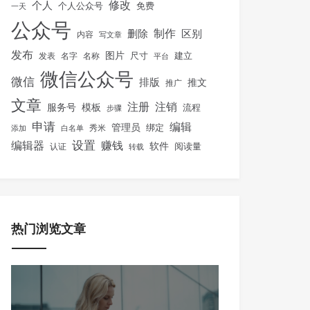
修改
个人
免费
个人公众号
一天
公众号
制作
删除
区别
内容
写文章
发布
图片
尺寸
建立
发表
名字
名称
平台
微信公众号
微信
排版
推文
推广
文章
注册
注销
服务号
模板
流程
步骤
申请
编辑
管理员
绑定
秀米
添加
白名单
设置
赚钱
编辑器
软件
阅读量
认证
转载
热门浏览文章