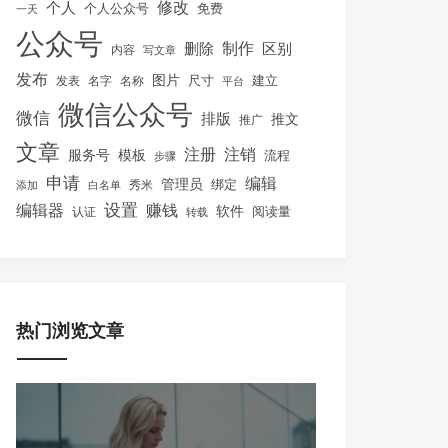
修改
个人
免费
个人公众号
一天
公众号
制作
删除
区别
内容
写文章
发布
图片
尺寸
建立
发表
名字
名称
平台
微信公众号
微信
排版
推文
推广
文章
注册
注销
服务号
模板
流程
步骤
申请
编辑
管理员
绑定
秀米
添加
白名单
设置
赚钱
编辑器
软件
阅读量
认证
转载
热门浏览文章