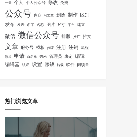
修改
个人
免费
个人公众号
一天
公众号
制作
删除
区别
内容
写文章
发布
图片
尺寸
建立
发表
名字
名称
平台
微信公众号
微信
排版
推文
推广
文章
注册
注销
服务号
模板
流程
步骤
申请
编辑
管理员
绑定
秀米
添加
白名单
设置
赚钱
编辑器
软件
阅读量
认证
转载
热门浏览文章