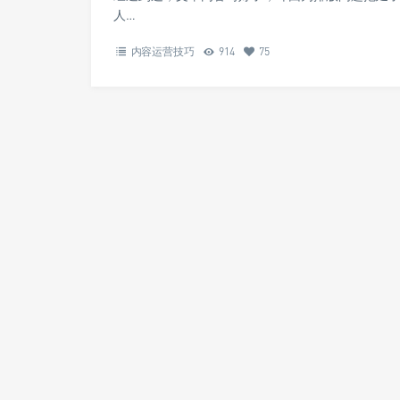
人…
内容运营技巧
914
75