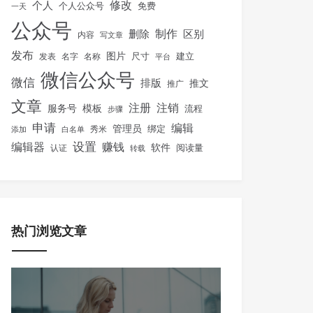
修改
个人
免费
个人公众号
一天
公众号
制作
删除
区别
内容
写文章
发布
图片
尺寸
建立
发表
名字
名称
平台
微信公众号
微信
排版
推文
推广
文章
注册
注销
服务号
模板
流程
步骤
申请
编辑
管理员
绑定
秀米
添加
白名单
设置
赚钱
编辑器
软件
阅读量
认证
转载
热门浏览文章