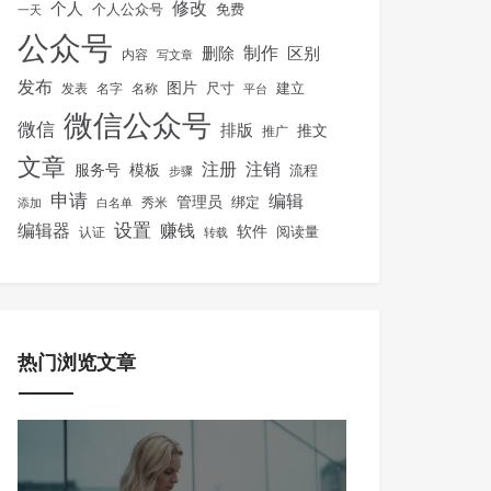
修改
个人
免费
个人公众号
一天
公众号
制作
删除
区别
内容
写文章
发布
图片
尺寸
建立
发表
名字
名称
平台
微信公众号
微信
排版
推文
推广
文章
注册
注销
服务号
模板
流程
步骤
申请
编辑
管理员
绑定
秀米
添加
白名单
设置
赚钱
编辑器
软件
阅读量
认证
转载
热门浏览文章