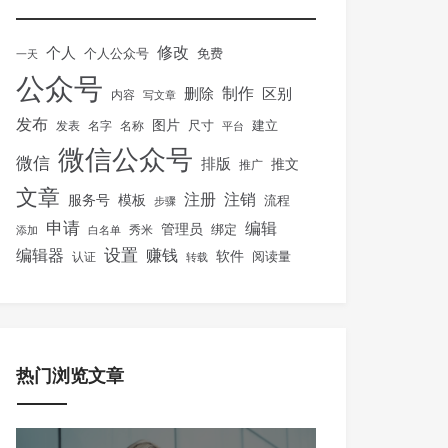
修改
个人
免费
个人公众号
一天
公众号
制作
删除
区别
内容
写文章
发布
图片
尺寸
建立
发表
名字
名称
平台
微信公众号
微信
排版
推文
推广
文章
注册
注销
服务号
模板
流程
步骤
申请
编辑
管理员
绑定
秀米
添加
白名单
设置
赚钱
编辑器
软件
阅读量
认证
转载
热门浏览文章