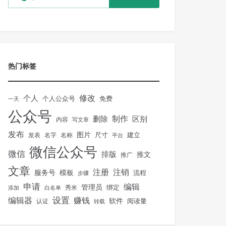
热门标签
修改
个人
免费
个人公众号
一天
公众号
制作
删除
区别
内容
写文章
发布
图片
尺寸
建立
发表
名字
名称
平台
微信公众号
微信
排版
推文
推广
文章
注册
注销
服务号
模板
流程
步骤
申请
编辑
管理员
绑定
秀米
添加
白名单
设置
赚钱
编辑器
软件
阅读量
认证
转载