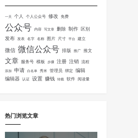
修改
个人
免费
个人公众号
一天
公众号
制作
删除
区别
内容
写文章
发布
图片
尺寸
建立
发表
名字
名称
平台
微信公众号
微信
排版
推文
推广
文章
注册
注销
服务号
模板
流程
步骤
申请
编辑
管理员
绑定
秀米
添加
白名单
设置
赚钱
编辑器
软件
阅读量
认证
转载
热门浏览文章