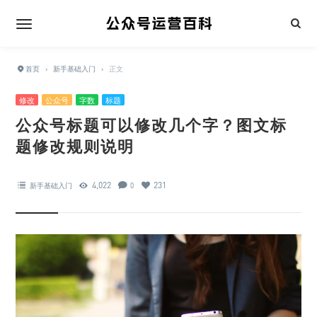
首页
›
新手基础入门
›
正文
修改
公众号
字数
标题
公众号标题可以修改几个字？图文标
题修改规则说明
4,022
231
新手基础入门
0