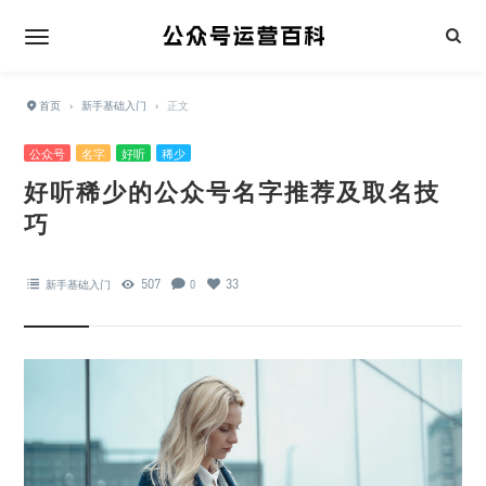
首页
›
新手基础入门
›
正文
公众号
名字
好听
稀少
好听稀少的公众号名字推荐及取名技
巧
507
33
新手基础入门
0