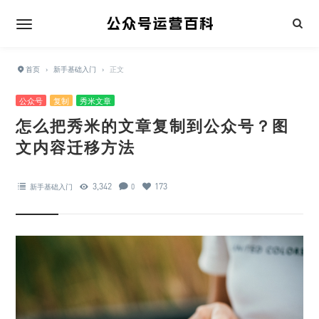
首页
›
新手基础入门
›
正文
公众号
复制
秀米文章
怎么把秀米的文章复制到公众号？图
文内容迁移方法
3,342
173
新手基础入门
0