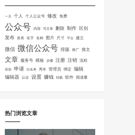
修改
个人
免费
个人公众号
一天
公众号
制作
删除
区别
内容
写文章
发布
图片
尺寸
建立
发表
名字
名称
平台
微信公众号
微信
排版
推文
推广
文章
注册
注销
服务号
模板
流程
步骤
申请
编辑
管理员
绑定
秀米
添加
白名单
设置
赚钱
编辑器
软件
阅读量
认证
转载
热门浏览文章