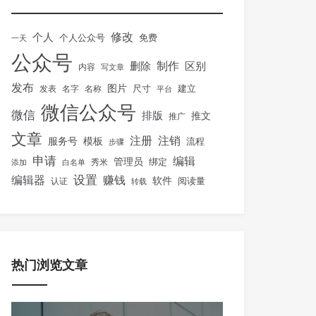
修改
个人
免费
个人公众号
一天
公众号
制作
删除
区别
内容
写文章
发布
图片
尺寸
建立
发表
名字
名称
平台
微信公众号
微信
排版
推文
推广
文章
注册
注销
服务号
模板
流程
步骤
申请
编辑
管理员
绑定
秀米
添加
白名单
设置
赚钱
编辑器
软件
阅读量
认证
转载
热门浏览文章