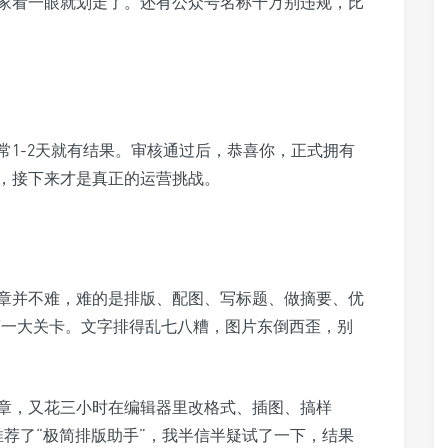
家看一眼就划走了。还有公众号名称千万别违规，比
常1-2天就有结果。审核通过后，恭喜你，正式拥有
，接下来才是真正的运营挑战。
章并不难，难的是排版、配图、写标题、做摘要、优
第一大关卡。文字排得乱七八糟，图片东倒西歪，别
章，又花三小时在编辑器里改格式、插图、搞样
荐了“极简排版助手”，我半信半疑试了一下，结果