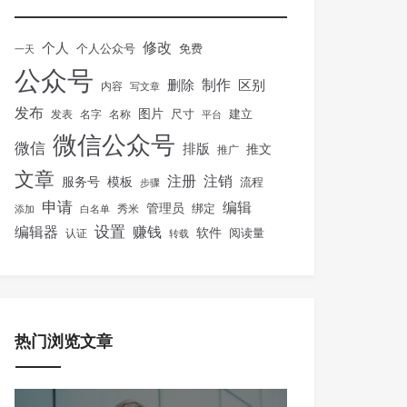
修改
个人
免费
个人公众号
一天
公众号
制作
删除
区别
内容
写文章
发布
图片
尺寸
建立
发表
名字
名称
平台
微信公众号
微信
排版
推文
推广
文章
注册
注销
服务号
模板
流程
步骤
申请
编辑
管理员
绑定
秀米
添加
白名单
设置
赚钱
编辑器
软件
阅读量
认证
转载
热门浏览文章