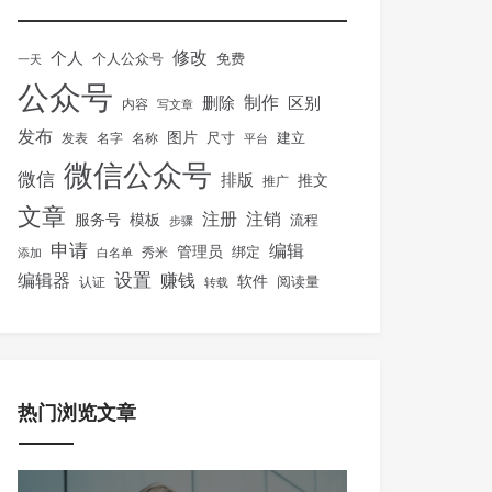
修改
个人
免费
个人公众号
一天
公众号
制作
删除
区别
内容
写文章
发布
图片
尺寸
建立
发表
名字
名称
平台
微信公众号
微信
排版
推文
推广
文章
注册
注销
服务号
模板
流程
步骤
申请
编辑
管理员
绑定
秀米
添加
白名单
设置
赚钱
编辑器
软件
阅读量
认证
转载
热门浏览文章