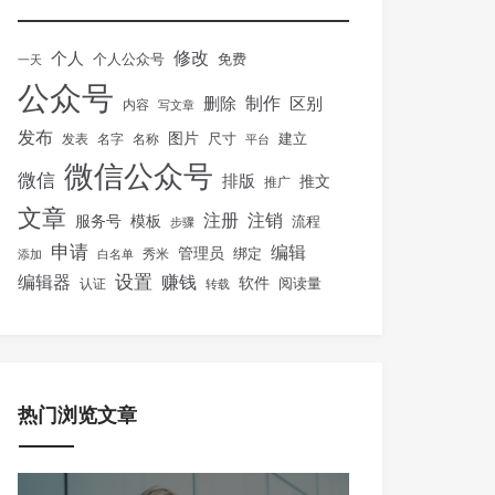
修改
个人
免费
个人公众号
一天
公众号
制作
删除
区别
内容
写文章
发布
图片
尺寸
建立
发表
名字
名称
平台
微信公众号
微信
排版
推文
推广
文章
注册
注销
服务号
模板
流程
步骤
申请
编辑
管理员
绑定
秀米
添加
白名单
设置
赚钱
编辑器
软件
阅读量
认证
转载
热门浏览文章