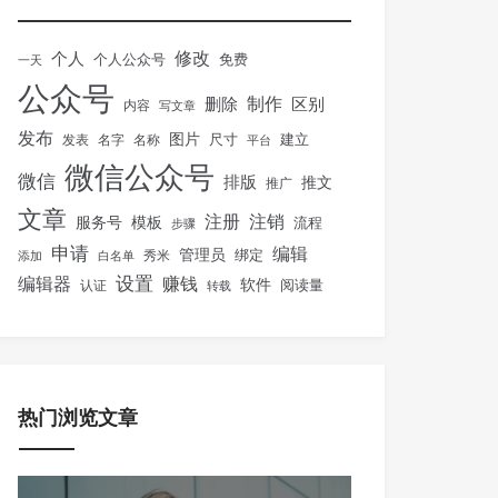
修改
个人
免费
个人公众号
一天
公众号
制作
删除
区别
内容
写文章
发布
图片
尺寸
建立
发表
名字
名称
平台
微信公众号
微信
排版
推文
推广
文章
注册
注销
服务号
模板
流程
步骤
申请
编辑
管理员
绑定
秀米
添加
白名单
设置
赚钱
编辑器
软件
阅读量
认证
转载
热门浏览文章