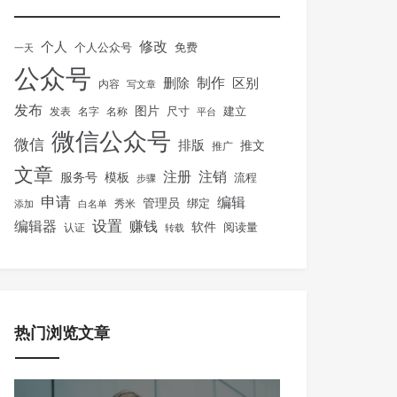
修改
个人
免费
个人公众号
一天
公众号
制作
删除
区别
内容
写文章
发布
图片
尺寸
建立
发表
名字
名称
平台
微信公众号
微信
排版
推文
推广
文章
注册
注销
服务号
模板
流程
步骤
申请
编辑
管理员
绑定
秀米
添加
白名单
设置
赚钱
编辑器
软件
阅读量
认证
转载
热门浏览文章