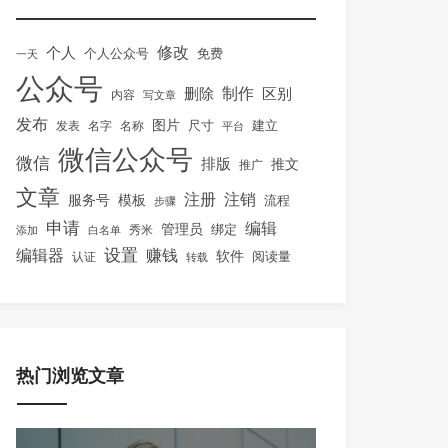
修改
个人
免费
个人公众号
一天
公众号
制作
删除
区别
内容
写文章
发布
图片
尺寸
建立
发表
名字
名称
平台
微信公众号
微信
排版
推文
推广
文章
注册
注销
服务号
模板
流程
步骤
申请
编辑
管理员
绑定
秀米
添加
白名单
设置
赚钱
编辑器
软件
阅读量
认证
转载
热门浏览文章