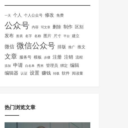
修改
个人
免费
个人公众号
一天
公众号
制作
删除
区别
内容
写文章
发布
图片
尺寸
建立
发表
名字
名称
平台
微信公众号
微信
排版
推文
推广
文章
注册
注销
服务号
模板
流程
步骤
申请
编辑
管理员
绑定
秀米
添加
白名单
设置
赚钱
编辑器
软件
阅读量
认证
转载
热门浏览文章