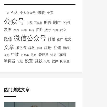
修改
个人
免费
个人公众号
一天
公众号
制作
删除
区别
内容
写文章
发布
图片
尺寸
建立
发表
名字
名称
平台
微信公众号
微信
排版
推文
推广
文章
注册
注销
服务号
模板
流程
步骤
申请
编辑
管理员
绑定
秀米
添加
白名单
设置
赚钱
编辑器
软件
阅读量
认证
转载
热门浏览文章