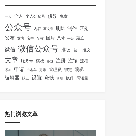
修改
个人
免费
个人公众号
一天
公众号
制作
删除
区别
内容
写文章
发布
图片
尺寸
建立
发表
名字
名称
平台
微信公众号
微信
排版
推文
推广
文章
注册
注销
服务号
模板
流程
步骤
申请
编辑
管理员
绑定
秀米
添加
白名单
设置
赚钱
编辑器
软件
阅读量
认证
转载
热门浏览文章